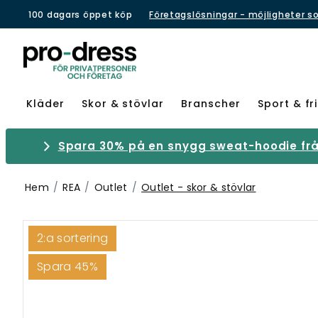
100 dagars öppet köp
Företagslösningar - möjligheter s
Kläder
Skor & stövlar
Branscher
Sport & fri
Spara 30% på en snygg sweat-hoodie från
Hem
REA
Outlet
Outlet - skor & stövlar
2:a sortering
Spara 45%