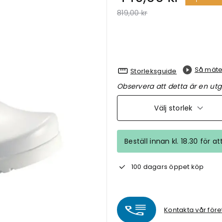
Pris nedsatt från
till
819,00 kr
Så mäte
Storleksguide
Observera att detta är en utg
Välj storlek
Beställ innan kl. 18.30 för a
100 dagars öppet köp
Kontakta vår före