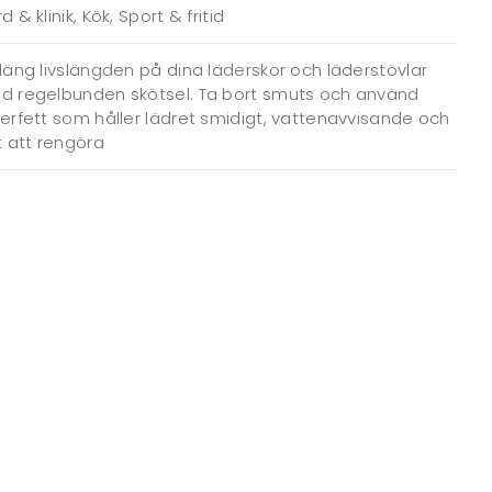
d & klinik, Kök, Sport & fritid
läng livslängden på dina läderskor och läderstövlar
d regelbunden skötsel. Ta bort smuts och använd
erfett som håller lädret smidigt, vattenavvisande och
t att rengöra