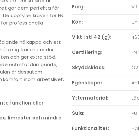
bekväm. Dessa skor är
Färg:
Vit
ket gör dem perfekta för
 De uppfyller kraven för EN
Kön:
Un
 för professionella
Vikt i stl 42 (g):
46
tödjande hälkappa och ett
hålla sig fräscha under
Certifiering:
EN 
ten och ger extra stöd.
mande och stötdämpande,
Skyddsklass:
O2
rsulan är dessutom
h komfort inom arbetslivet.
Egenskaper:
An
Yttermaterial:
Lä
nte funktion eller
Sula:
PU
.ex. limrester och mindre
Funktionalitet:
Hä