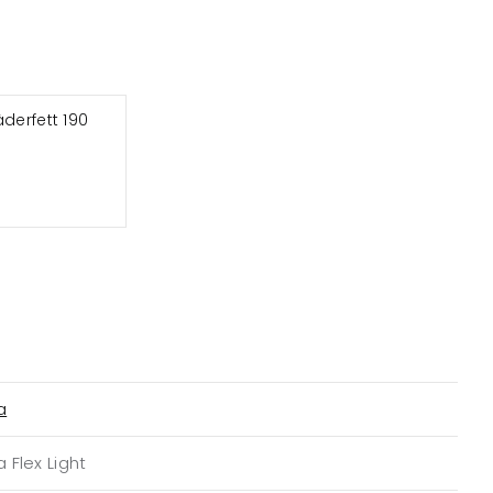
äderfett 190
a
a Flex Light