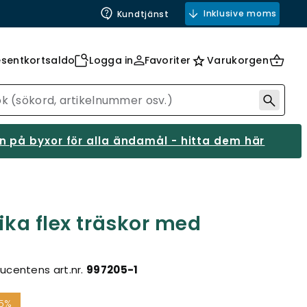
Inklusive moms
Kundtjänst
esentkortsaldo
Logga in
Favoriter
Varukorgen
 på byxor för alla ändamål - hitta dem här
Sika flex träskor med
ucentens art.nr.
997205-1
5%