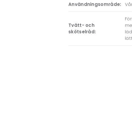
Användningsområde:
Vår
För
Tvätt- och
me
skötselråd:
läd
lät