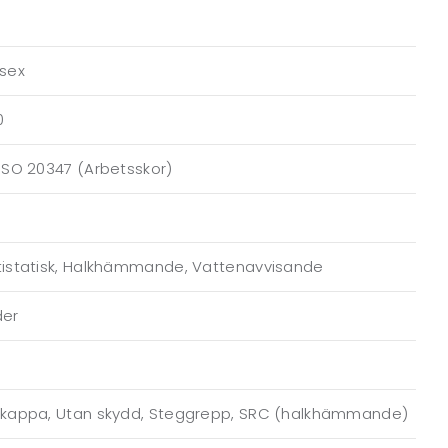
isex
0
ISO 20347 (Arbetsskor)
tistatisk, Halkhämmande, Vattenavvisande
der
lkappa, Utan skydd, Steggrepp, SRC (halkhämmande)