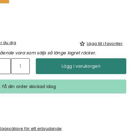
r du dig
Lägg till i favoriter
ående vara som säljs så länge lagret räcker.
Lägg i varukorgen
tt få din order skickad idag
tagssäljare för ett erbjudande