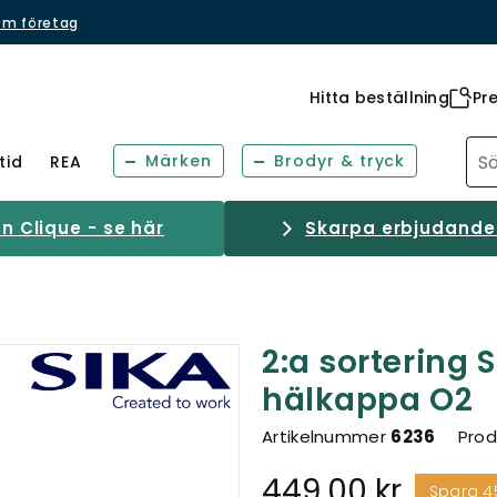
om företag
Hitta beställning
Pr
Märken
Brodyr & tryck
tid
REA
 Clique - se här
Skarpa erbjudanden
2:a sortering 
hälkappa O2
Artikelnummer
6236
Prod
449,00 kr
Spara 4