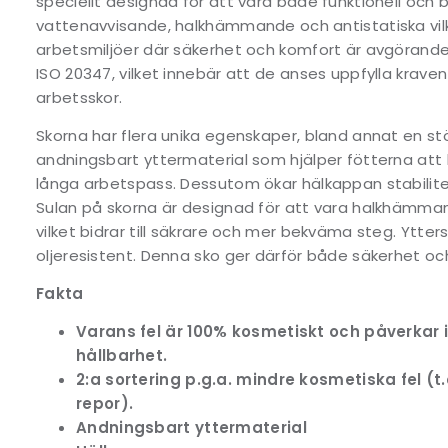
speciellt designad för att vara både funktionell och 
vattenavvisande, halkhämmande och antistatiska vil
arbetsmiljöer där säkerhet och komfort är avgörande.
ISO 20347, vilket innebär att de anses uppfylla kraven
arbetsskor.
Skorna har flera unika egenskaper, bland annat en s
andningsbart yttermaterial som hjälper fötterna att 
långa arbetspass. Dessutom ökar hälkappan stabilite
Sulan på skorna är designad för att vara halkhäm
vilket bidrar till säkrare och mer bekväma steg. Ytte
oljeresistent. Denna sko ger därför både säkerhet oc
Fakta
Varans fel är 100% kosmetiskt och påverkar i
hållbarhet.
2:a sortering p.g.a. mindre kosmetiska fel (t
repor).
Andningsbart yttermaterial