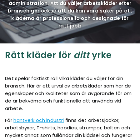
administration. Att du väljer arbetskläder efter
bransch gör också att du kan vara säker på att
kläderna är professionella och designade för
rätt jobb
Rätt kläder för
ditt
yrke
Det spelar faktiskt roll vilka kläder du väljer för din
bransch. Här är ett urval av arbetskläder som har de
egenskaper och kvaliteter som är avgörande för om
de är bekväma och funktionella att använda vid
arbete.
För
hantverk och industri
finns det arbetsjackor,
arbetsbyxor, T-shirts, hoodies, strumpor, bälten och
mycket annat som fulländar din klädsel och fungerar