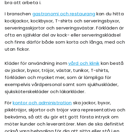
bra att arbeta i.
I branschen
gastronomi och restaurang
kan du hitta
kockjackor, kockbyxor, T-shirts och serveringsbyxor,
serveringsskjortor och serveringsvästar. Förkläden är
ofta en självklar del av kock- eller serveringsklädsel
och finns därför både som korta och långa, med och
utan fickor.
Kläder för användning inom
vård och klinik
kan bestå
av jackor, byxor, tröjor, västar, tunikor, T-shirts,
förkläden och mycket mer, som är lämpliga för
exempelvis vårdpersonal samt som sjukhuskläder,
sjuksköterskekläder och läkarkläder.
För
kontor och administration
ska jackor, byxor,
pikétröjor, skjortor och tröjor vara representativa och
bekväma, så att du gör ett gott första intryck om
möter kunder och leverantörer. Men de ska definitivt
också vara behagliga för dig att sitta eller stå i en