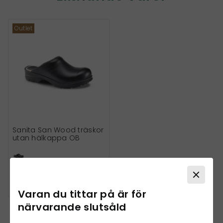
Outlet
Sanita San Wood träskor
utan hälkappa OB
595,00 kr
Spara 37%
939,00 kr
Varan du tittar på är för
närvarande slutsåld