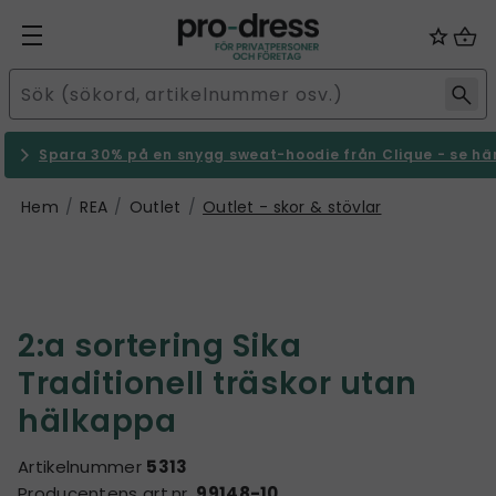
Spara 30% på en snygg sweat-hoodie från Clique - se hä
Hem
REA
Outlet
Outlet - skor & stövlar
2:a sortering Sika
Traditionell träskor utan
hälkappa
Artikelnummer
5313
Producentens art.nr.
99148-10