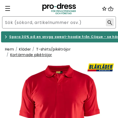
Spara 30% på en snygg sweat-hoodie från Clique - se hä
Hem
Kläder
T-shirts/pikétröjor
Kortärmade pikétröjor