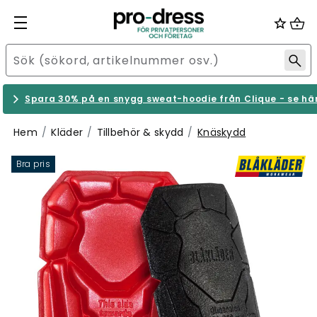
Spara 30% på en snygg sweat-hoodie från Clique - se hä
Hem
Kläder
Tillbehör & skydd
Knäskydd
Bra pris