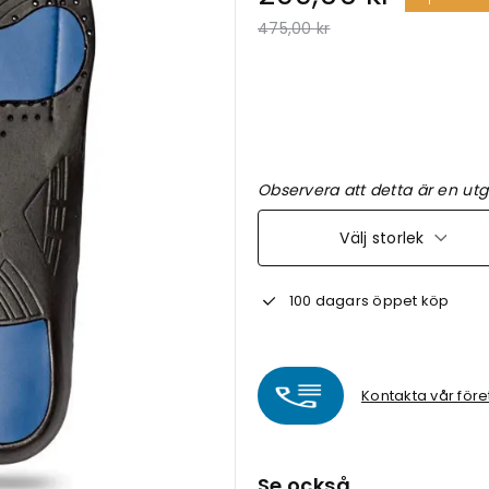
Pris nedsatt från
till
475,00 kr
Observera att detta är en utg
Välj storlek
100 dagars öppet köp
Kontakta vår före
Se också