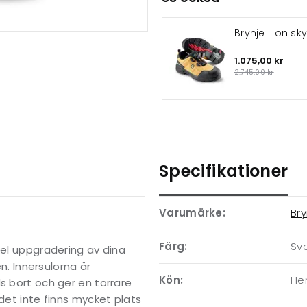
Brynje Lion sk
1.075,00 kr
2.745,00 kr
Specifikationer
Varumärke:
Bry
Färg:
Sva
kel uppgradering av dina
en. Innersulorna är
Kön:
Her
s bort och ger en torrare
 det inte finns mycket plats