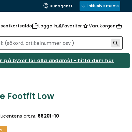
Inklusive moms
Kundtjänst
esentkortsaldo
Logga in
Favoriter
Varukorgen
 på byxor för alla ändamål - hitta dem här
e Footfit Low
ucentens art.nr.
68201-10
7%