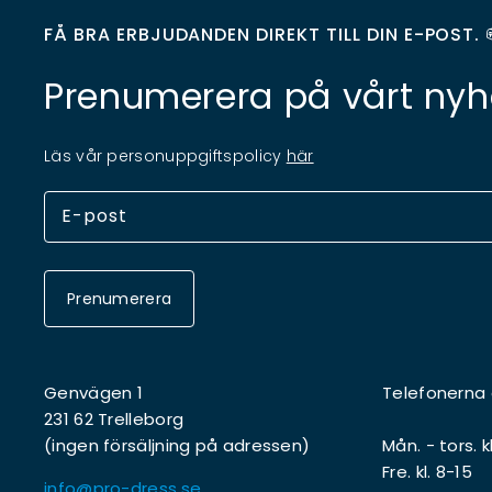
FÅ BRA ERBJUDANDEN DIREKT TILL DIN E-POST. 
Prenumerera på vårt nyh
Läs vår personuppgiftspolicy
här
Prenumerera
Genvägen 1
Telefonerna
231 62 Trelleborg
(ingen försäljning på adressen)
Mån. - tors. k
Fre. kl. 8-15
info@pro-dress.se