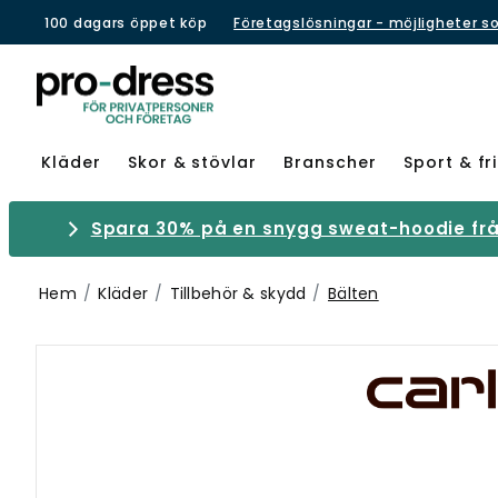
100 dagars öppet köp
Företagslösningar - möjligheter s
Kläder
Skor & stövlar
Branscher
Sport & fri
Spara 30% på en snygg sweat-hoodie från
Hem
Kläder
Tillbehör & skydd
Bälten