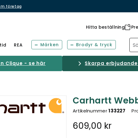
om företag
Hitta beställning
Pr
Märken
Brodyr & tryck
tid
REA
 Clique - se här
Skarpa erbjudanden
Carhartt Webb
Artikelnummer
133227
Pr
609,00 kr