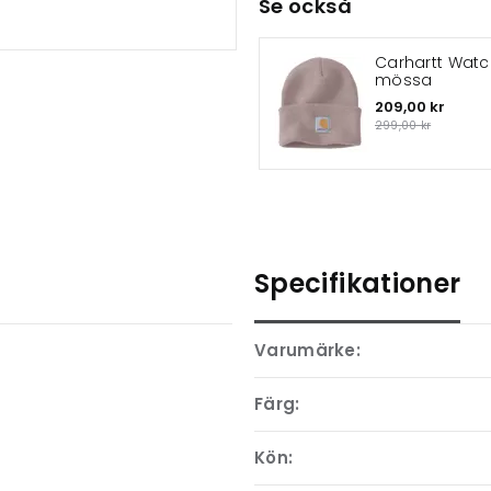
Se också
Carhartt Watc
mössa
209,00 kr
299,00 kr
Specifikationer
Varumärke:
Färg:
Kön: