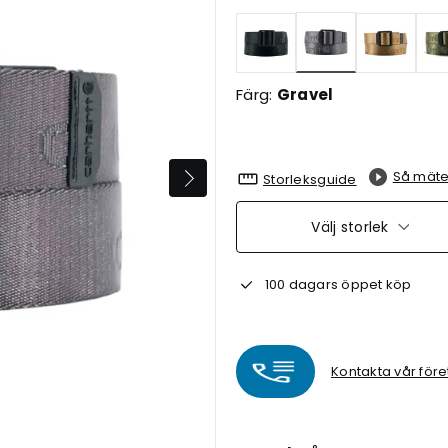
Valda
Färg:
Gravel
Så mäte
Storleksguide
Välj storlek
100 dagars öppet köp
Kontakta vår före