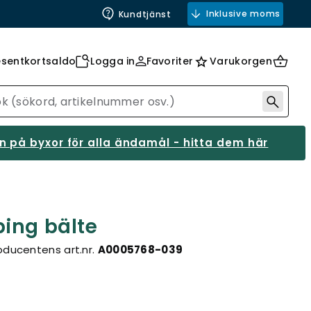
Inklusive moms
Kundtjänst
esentkortsaldo
Logga in
Favoriter
Varukorgen
 på byxor för alla ändamål - hitta dem här
ing bälte
oducentens art.nr.
A0005768-039