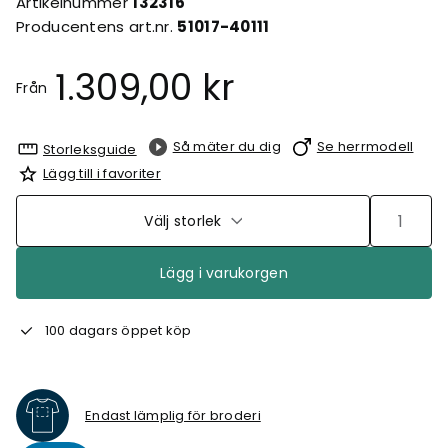
Artikelnummer
132316
Producentens art.nr.
51017-40111
1.309,00 kr
Från
Så mäter du dig
Se herrmodell
Storleksguide
Lägg till i favoriter
Välj storlek
Lägg i varukorgen
100 dagars öppet köp
Endast lämplig för broderi