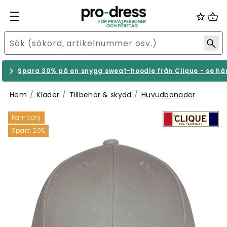
Spara 30% på en snygg sweat-hoodie från Clique - se hä
Hem
Kläder
Tillbehör & skydd
Huvudbonader
Kampanj
Spara 20%