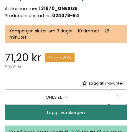
Artikelnummer
131970_ONESIZE
Producentens art.nr.
024078-94
Kampanjen slutar om 3 dagar - 10 timmar - 28
minuter
71,20 kr
Spara 20%
Pris nedsatt från
till
89,00 kr
Lägg till i favoriter
ONESIZE
Lägg i varukorgen