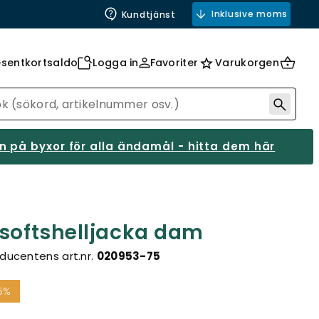
Inklusive moms
Kundtjänst
esentkortsaldo
Logga in
Favoriter
Varukorgen
 på byxor för alla ändamål - hitta dem här
 softshelljacka dam
ducentens art.nr.
020953-75
5%