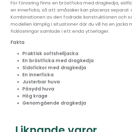
För förvaring finns en bröstficka med dragkedja, sid
en innerficka, så att småsaker kan placeras separat 
Kombinationen av den fodrade konstruktionen och so
modellen lämplig i situationer där du vill ha en jack
ficklösningar samlade i ett enda ytterlager.
Fakta
Praktisk softshelljacka
En bröstficka med dragkedja
Sidofickor med dragkedja
En innerficka
Justerbar huva
Påsydd huva
Hög krage
Genomgående dragkedja
Liknande varor