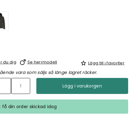
r du dig
Se herrmodell
Lägg till i favoriter
ående vara som säljs så länge lagret räcker.
Lägg i varukorgen
tt få din order skickad idag