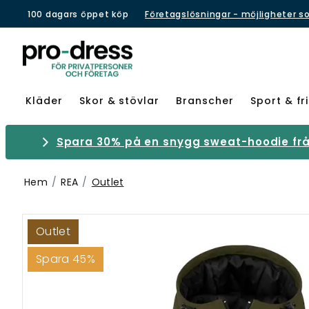
100 dagars öppet köp
Företagslösningar - möjligheter s
Kläder
Skor & stövlar
Branscher
Sport & fri
Spara 30% på en snygg sweat-hoodie från
Hem
REA
Outlet
Outlet
Spara 45%