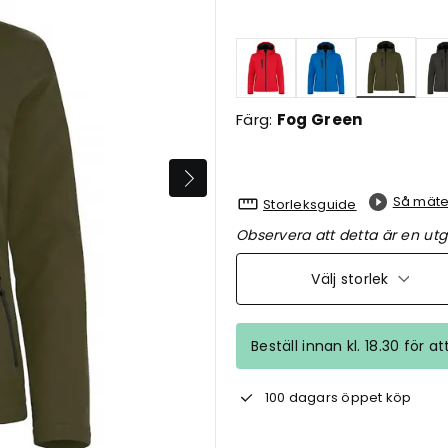
Valda
Färg:
Fog Green
Så mäte
Storleksguide
Observera att detta är en utg
Välj storlek
Beställ innan kl. 18.30 för a
100 dagars öppet köp