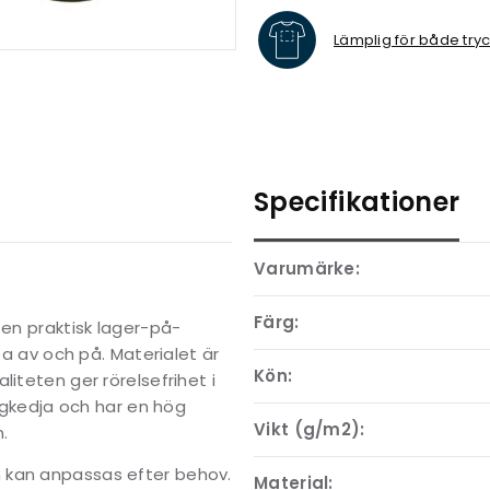
Lämplig för både try
Specifikationer
Varumärke:
Färg:
 en praktisk lager-på-
ta av och på. Materialet är
Kön:
iteten ger rörelsefrihet i
kedja och har en hög
Vikt (g/m2):
.
 kan anpassas efter behov.
Material: