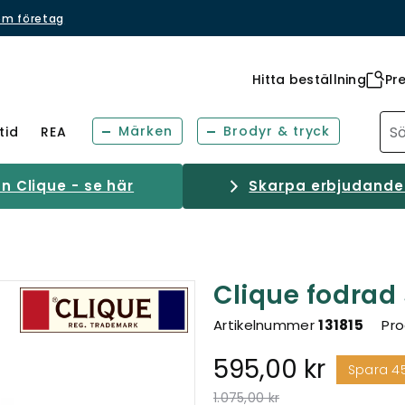
om företag
Hitta beställning
Pr
Märken
Brodyr & tryck
tid
REA
 Clique - se här
Skarpa erbjudanden
Clique fodrad
Artikelnummer
131815
Pro
595,00 kr
Spara 4
Pris nedsatt från
till
1.075,00 kr