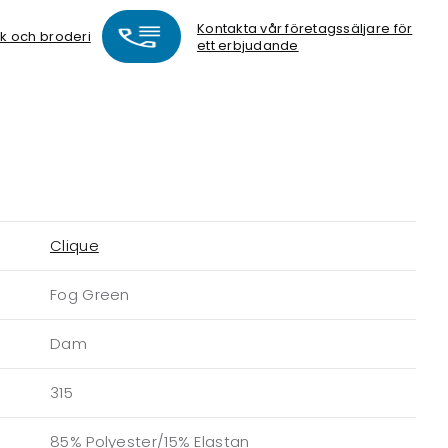
Kontakta vår företagssäljare för
ck och broderi
ett erbjudande
Clique
Fog Green
Dam
315
85% Polyester/15% Elastan