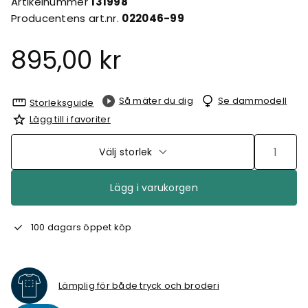
Artikelnummer
131998
Producentens art.nr.
022046-99
895,00 kr
Så mäter du dig
Se dammodell
Storleksguide
Lägg till i favoriter
Välj storlek
Lägg i varukorgen
100 dagars öppet köp
Lämplig för både tryck och broderi