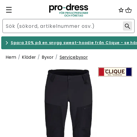
Spara 30% på en snygg sweat-hoodie från Clique - se hä
Hem
Kläder
Byxor
Servicebyxor