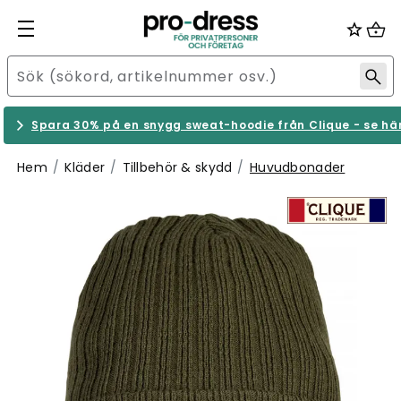
Spara 30% på en snygg sweat-hoodie från Clique - se hä
Hem
Kläder
Tillbehör & skydd
Huvudbonader