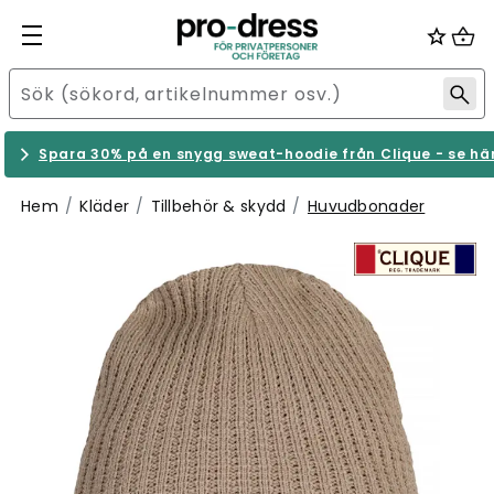
Spara 30% på en snygg sweat-hoodie från Clique - se hä
Hem
Kläder
Tillbehör & skydd
Huvudbonader