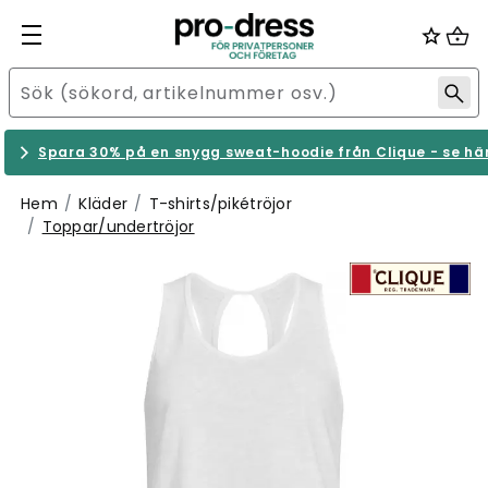
Spara 30% på en snygg sweat-hoodie från Clique - se hä
Hem
Kläder
T-shirts/pikétröjor
Toppar/undertröjor