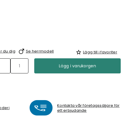
r du dig
Se herrmodell
Lägg till i favoriter
Lägg i varukorgen
Kontakta vår företagssäljare för
oderi
ett erbjudande