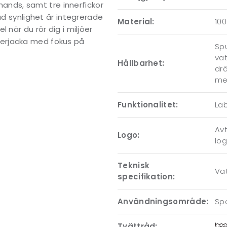
 hands, samt tre innerfickor
ad synlighet är integrerade
Material:
100
 när du rör dig i miljöer
erjacka med fokus på
Spu
vat
Hållbarhet:
dr
me
Funktionalitet:
Lab
Avt
Logo:
lo
Teknisk
Va
specifikation:
Användningsområde:
Spo
Tvättråd: