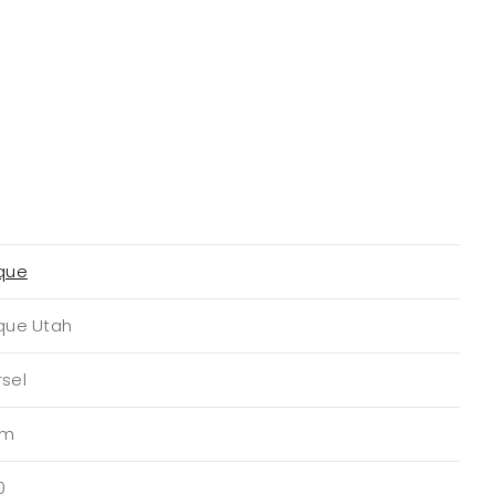
ique
ique Utah
sel
am
0