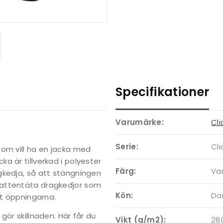
Specifikationer
Varumärke:
Cl
Serie:
Cl
som vill ha en jacka med
a är tillverkad i polyester
Färg:
Var
gkedja, så att stängningen
vattentäta dragkedjor som
Kön:
D
nt öppningarna.
gör skillnaden. Här får du
Vikt (g/m2):
28