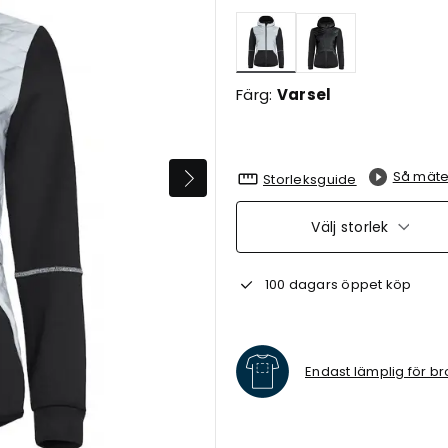
Valda
Färg:
Varsel
Så mäte
Storleksguide
Välj storlek
100 dagars öppet köp
Endast lämplig för br