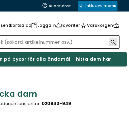
Inklusive moms
Kundtjänst
esentkortsaldo
Logga in
Favoriter
Varukorgen
 på byxor för alla ändamål - hitta dem här
acka dam
oducentens art.nr.
020943-949