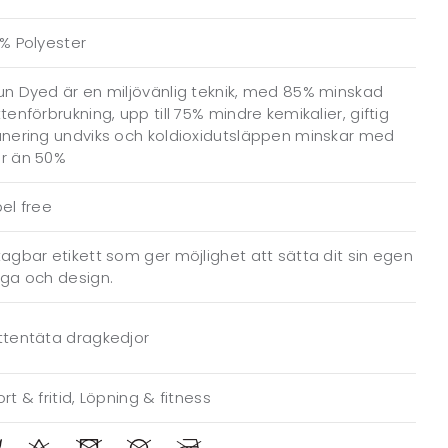
% Polyester
n Dyed är en miljövänlig teknik, med 85% minskad
tenförbrukning, upp till 75% mindre kemikalier, giftig
änering undviks och koldioxidutsläppen minskar med
r än 50%
el free
agbar etikett som ger möjlighet att sätta dit sin egen
gga och design.
ttentäta dragkedjor
rt & fritid, Löpning & fitness