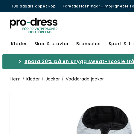
100 dagars öppet köp
Företagslösningar - möjligheter s
Kläder
Skor & stövlar
Branscher
Sport & fri
Spara 30% på en snygg sweat-hoodie från
Hem
Kläder
Jackor
Vadderade jackor