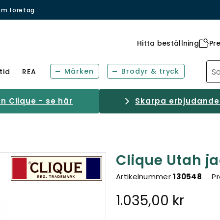
om företag
Hitta beställning
Pr
Märken
Brodyr & tryck
tid
REA
 Clique - se här
Skarpa erbjudanden
Clique Utah j
Artikelnummer
130548
Pr
1.035,00 kr