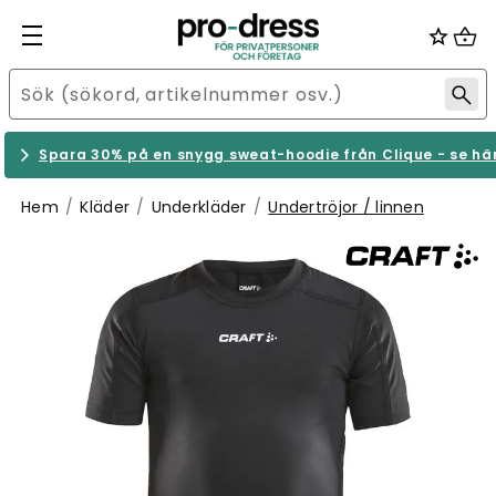
Spara 30% på en snygg sweat-hoodie från Clique - se hä
Hem
Kläder
Underkläder
Undertröjor / linnen