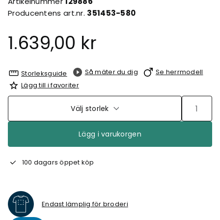
Artikelnummer
129886
Producentens art.nr.
351453-580
1.639,00 kr
Så mäter du dig
Se herrmodell
Storleksguide
Lägg till i favoriter
Välj storlek
Lägg i varukorgen
100 dagars öppet köp
Endast lämplig för broderi