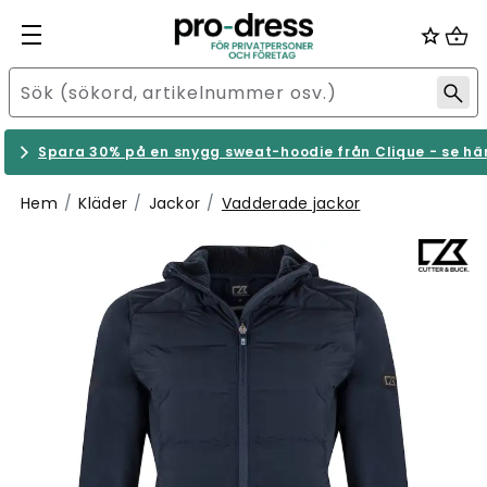
Spara 30% på en snygg sweat-hoodie från Clique - se hä
Hem
Kläder
Jackor
Vadderade jackor