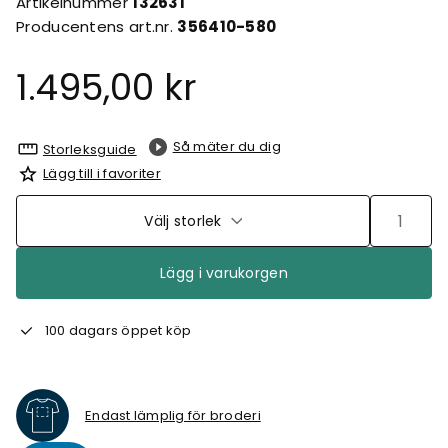
Artikelnummer
132631
Producentens art.nr.
356410-580
1.495,00 kr
Så mäter du dig
Storleksguide
Lägg till i favoriter
Välj storlek
Lägg i varukorgen
100 dagars öppet köp
Endast lämplig för broderi