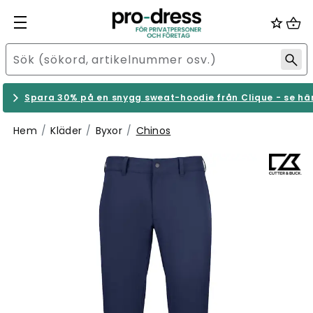
Spara 30% på en snygg sweat-hoodie från Clique - se hä
Hem
Kläder
Byxor
Chinos