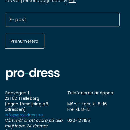
Läs vår personuppgiftspolicy
här
Prenumerera
Genvägen 1
Telefonerna är öppna
231 62 Trelleborg
(ingen försäljning på
Mån. - tors. kl. 8-16
adressen)
Fre. kl. 8-15
info@pro-dress.se
Vårt mål är att svara på alla
020-127155
mejl inom 24 timmar