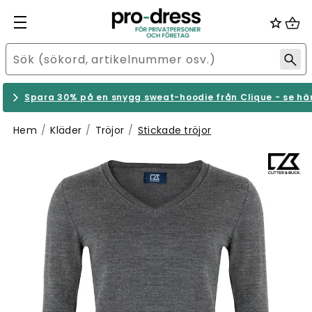
Spara 30% på en snygg sweat-hoodie från Clique - se hä
Hem
Kläder
Tröjor
Stickade tröjor