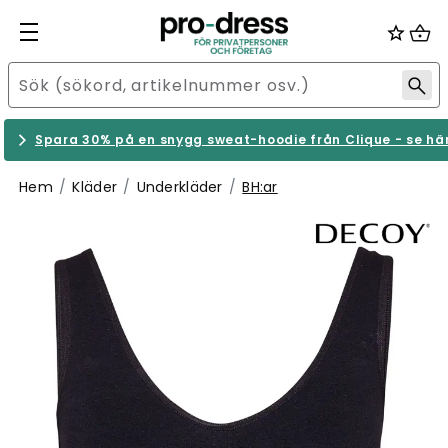
Spara 30% på en snygg sweat-hoodie från Clique - se hä
Hem
Kläder
Underkläder
BH:ar