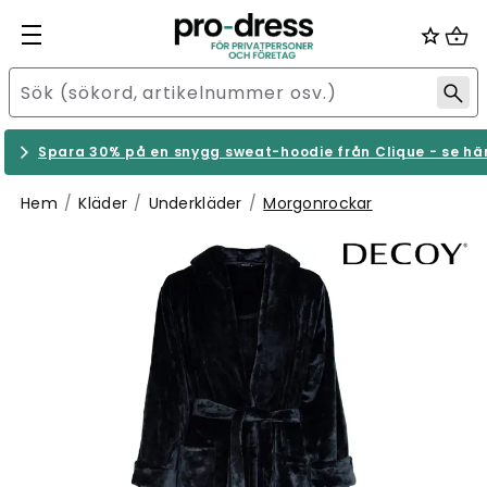
Spara 30% på en snygg sweat-hoodie från Clique - se hä
Hem
Kläder
Underkläder
Morgonrockar