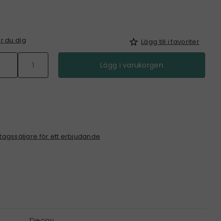
r du dig
Lägg till i favoriter
Lägg i varukorgen
tagssäljare för ett erbjudande
Decoy