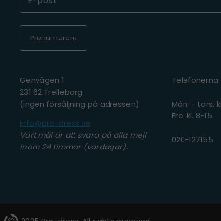
Prenumerera
Genvägen 1
Telefonerna
231 62 Trelleborg
(ingen försäljning på adressen)
Mån. - tors. k
Fre. kl. 8-15
info@pro-dress.se
Vårt mål är att svara på alla mejl
020-127155
inom 24 timmar (vardagar).
2025 Pro-dress. All rights reserved