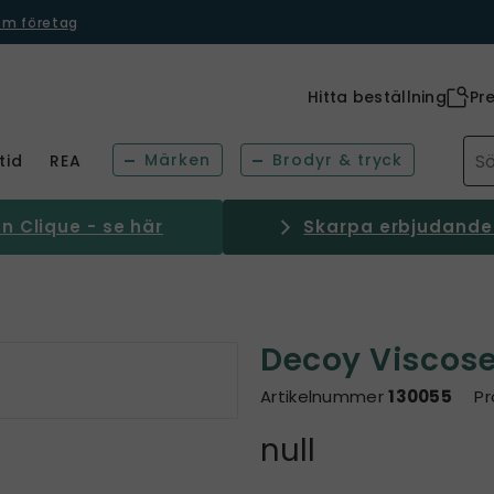
om företag
Hitta beställning
Pr
Märken
Brodyr & tryck
tid
REA
 Clique - se här
Skarpa erbjudanden
Decoy Viscose
Artikelnummer
130055
Pr
null