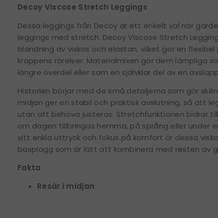
Decoy Viscose Stretch Leggings
Dessa leggings från Decoy är ett enkelt val när gard
leggings med stretch. Decoy Viscose Stretch Leggings 
blandning av viskos och elastan, vilket ger en flexibe
kroppens rörelser. Materialmixen gör dem lämpliga s
längre överdel eller som en självklar del av en avsla
Historien börjar med de små detaljerna som gör skilln
midjan ger en stabil och praktisk avslutning, så att l
utan att behöva justeras. Stretchfunktionen bidrar til
om dagen tillbringas hemma, på språng eller under en
sitt enkla uttryck och fokus på komfort är dessa visko
basplagg som är lätt att kombinera med resten av 
Fakta
Resår i midjan