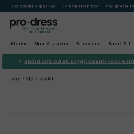
100 dagars öppet köp
Företagslösningar - möjligheter s
Kläder
Skor & stövlar
Branscher
Sport & fri
Spara 30% på en snygg sweat-hoodie från
Hem
REA
Outlet