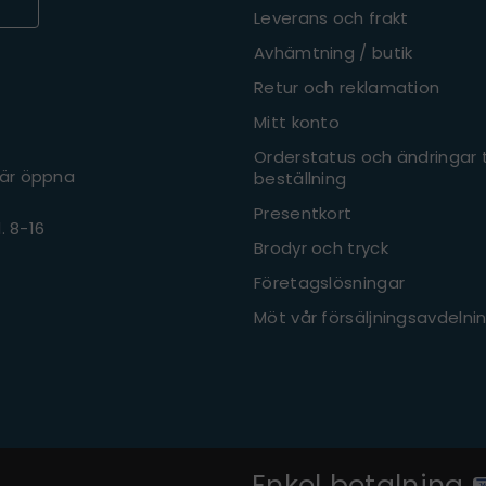
Leverans och frakt
Avhämtning / butik
Retur och reklamation
Mitt konto
Orderstatus och ändringar ti
 är öppna
beställning
Presentkort
l. 8-16
Brodyr och tryck
Företagslösningar
Möt vår försäljningsavdelni
Enkel betalning