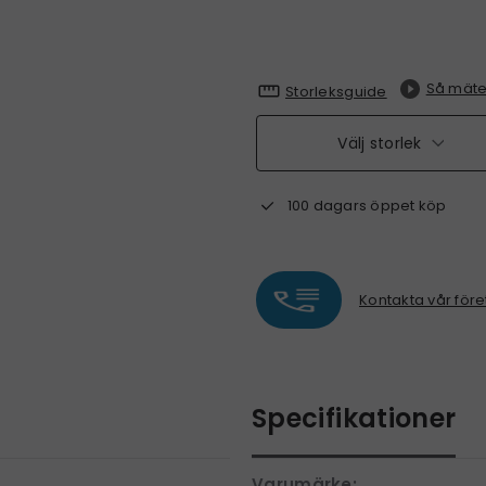
Så mäte
Storleksguide
Välj storlek
100 dagars öppet köp
Kontakta vår före
Specifikationer
Varumärke: