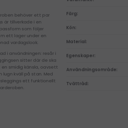
Färg:
eroben behöver ett par
är tillverkade i en
Kön:
l passform som följer
om ett lager under en
Material:
ppnad vardagslook.
ad i användningen: resår i
Egenskaper:
eggingsen sitter där de ska
l en smidig känsla, oavsett
Användningsområde:
 lugn kväll på stan. Med
sleggings ett funktionellt
Tvättråd:
garderoben.