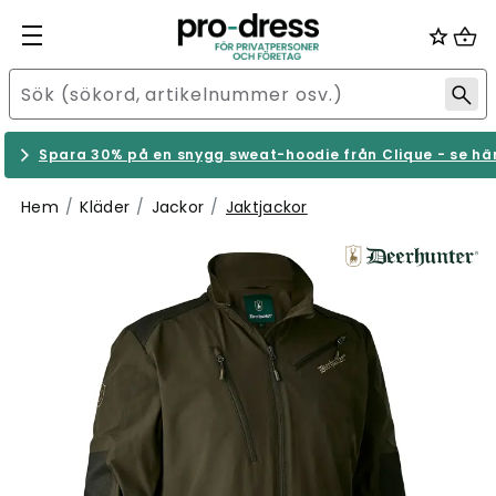
Spara 30% på en snygg sweat-hoodie från Clique - se hä
Hem
Kläder
Jackor
Jaktjackor