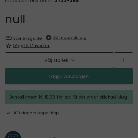
Producentens art.nr.
3732-388
null
Så mäter du dig
Storleksguide
Lägg till i favoriter
Välj storlek
Lägg i varukorgen
Beställ innan kl. 18.30 för att få din order skickad idag
100 dagars öppet köp