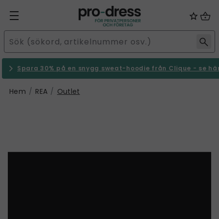
Spara 30% på en snygg sweat-hoodie från Clique - se hä
Hem
REA
Outlet