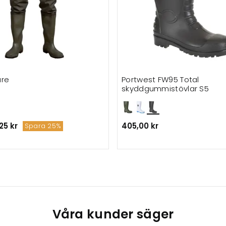
are
Portwest FW95 Total
skyddgummistövlar S5
25 kr
405,00 kr
Spara 25%
Våra kunder säger