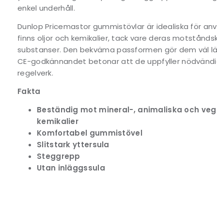
enkel underhåll.
Dunlop Pricemastor gummistövlar är idealiska för anv
finns oljor och kemikalier, tack vare deras motstånd
substanser. Den bekväma passformen gör dem väl lä
CE-godkännandet betonar att de uppfyller nödvändiga
regelverk.
Fakta
Beständig mot mineral-, animaliska och vege
kemikalier
Komfortabel gummistövel
Slitstark yttersula
Steggrepp
Utan inläggssula