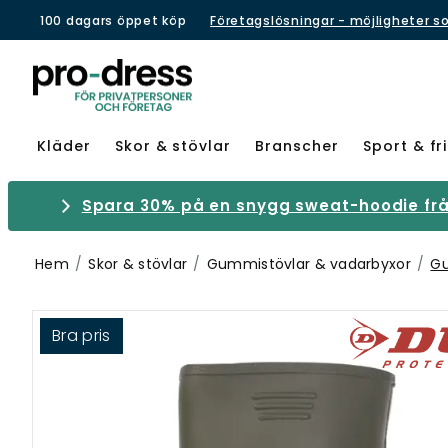
100 dagars öppet köp
Företagslösningar - möjligheter s
Kläder
Skor & stövlar
Branscher
Sport & fri
Spara 30% på en snygg sweat-hoodie från
Hem
Skor & stövlar
Gummistövlar & vadarbyxor
Gu
Bra pris