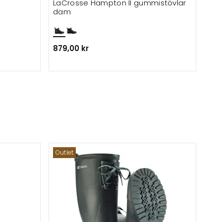
LaCrosse Hampton II gummistövlar
LaC
dam
879,00 kr
879
Outlet