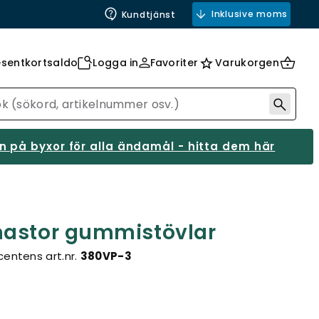
Inklusive moms
Kundtjänst
esentkortsaldo
Logga in
Favoriter
Varukorgen
 på byxor för alla ändamål - hitta dem här
mastor gummistövlar
entens art.nr.
380VP-3