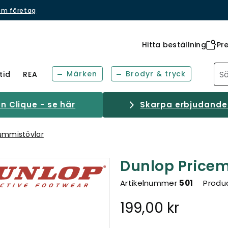
om företag
Hitta beställning
Pr
Märken
Brodyr & tryck
tid
REA
 Clique - se här
Skarpa erbjudanden
mmistövlar
Dunlop Price
Artikelnummer
501
Produc
199,00 kr