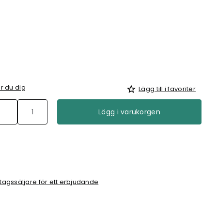
r du dig
Lägg till i favoriter
Lägg i varukorgen
tagssäljare för ett erbjudande