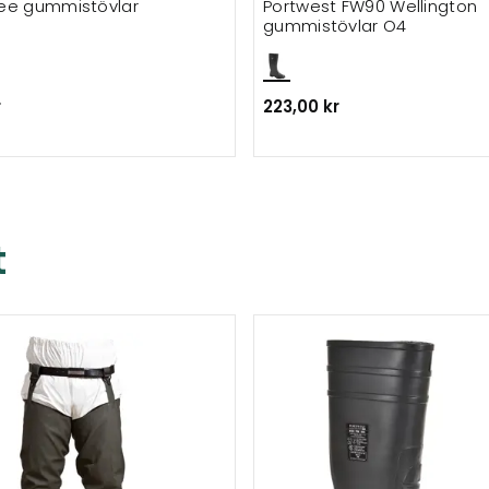
ee gummistövlar
Portwest FW90 Wellington
gummistövlar O4
r
223,00 kr
t