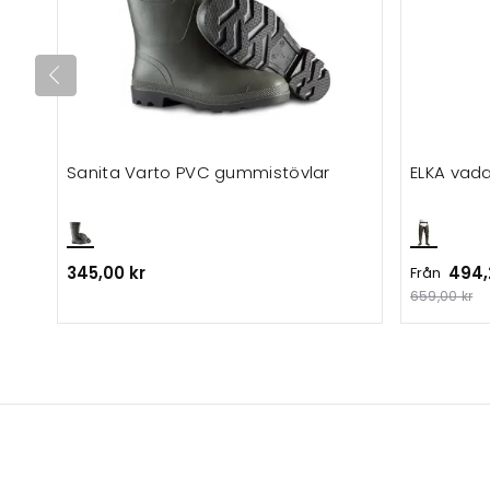
Sanita Varto PVC gummistövlar
ELKA vad
345,00 kr
494,
Från
659,00 kr