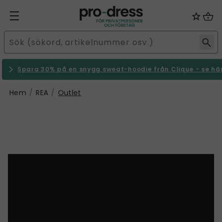
Spara 30% på en snygg sweat-hoodie från Clique - se hä
Hem
REA
Outlet