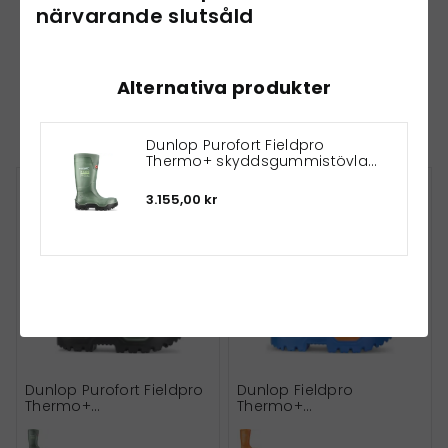
närvarande slutsåld
Alternativa produkter
Andra har också köpt
Dunlop Purofort Fieldpro
Thermo+ skyddsgummistövlar
S5
3.155,00 kr
Dunlop Purofort Fieldpro
Dunlop Fieldpro
Thermo+
Thermo+
skyddsgummistövlar S5
skyddsgummistövlar S5