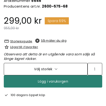
Artikelnummer
5646
Producentens art.nr.
2600-575-68
299,00 kr
Spara 69%
Pris nedsatt från
till
955,00 kr
Så mäter du dig
Storleksguide
Lägg till i favoriter
Observera att detta är en utgående vara som säljs så
länge lagret räcker.
Välj storlek
Lägg i varukorgen
100 dagars öppet köp