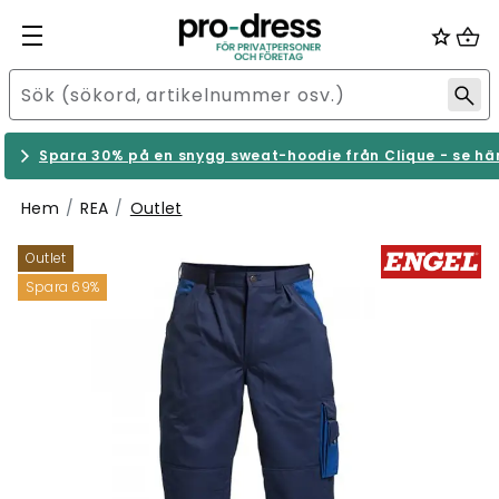
Spara 30% på en snygg sweat-hoodie från Clique - se hä
Hem
REA
Outlet
Outlet
Spara 69%