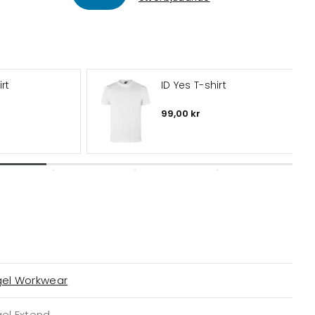
rt
ID Yes T-shirt
99,00 kr
gel Workwear
el Extend