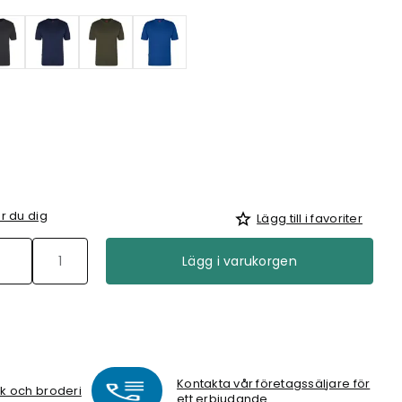
r du dig
Lägg till i favoriter
Lägg i varukorgen
Kontakta vår företagssäljare för
ck och broderi
ett erbjudande