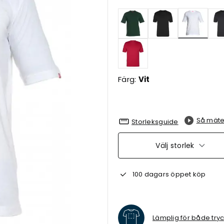
Valda
Färg:
Vit
Så mäte
Storleksguide
Välj storlek
100 dagars öppet köp
Lämplig för både try