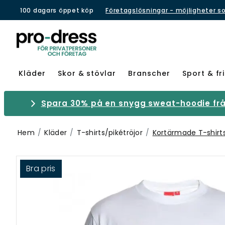
100 dagars öppet köp
Företagslösningar - möjligheter s
Kläder
Skor & stövlar
Branscher
Sport & fri
Spara 30% på en snygg sweat-hoodie från
Hem
Kläder
T-shirts/pikétröjor
Kortärmade T-shirt
Bra pris