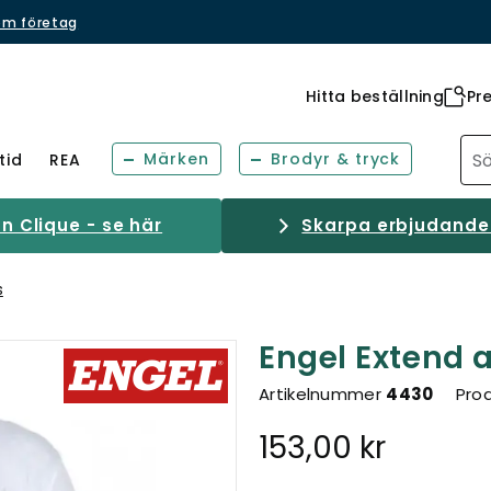
om företag
Hitta beställning
Pr
Märken
Brodyr & tryck
tid
REA
 Clique - se här
Skarpa erbjudanden
s
Engel Extend a
Artikelnummer
4430
Prod
153,00 kr