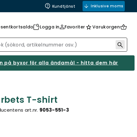
Inklusive moms
Kundtjänst
esentkortsaldo
Logga in
Favoriter
Varukorgen
 på byxor för alla ändamål - hitta dem här
rbets T-shirt
ucentens art.nr.
9053-551-3