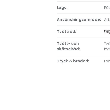
Logo:
På
Användningsområde:
Ar
Tvättråd:
Tvätt- och
Tvä
skötselråd:
ma
Tryck & broderi:
Läm