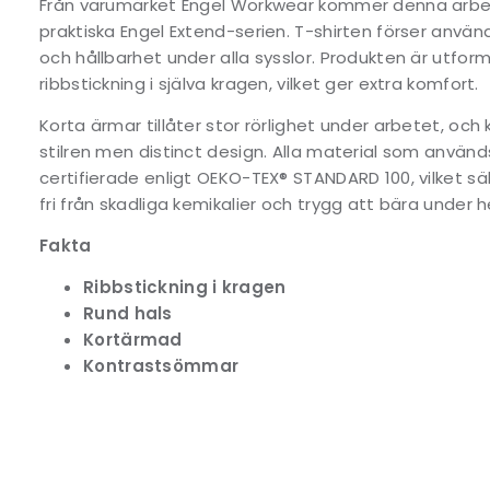
Från varumärket Engel Workwear kommer denna arbets
praktiska Engel Extend-serien. T-shirten förser anv
och hållbarhet under alla sysslor. Produkten är utf
ribbstickning i själva kragen, vilket ger extra komfort.
Korta ärmar tillåter stor rörlighet under arbetet, och
stilren men distinct design. Alla material som används
certifierade enligt OEKO-TEX® STANDARD 100, vilket sä
fri från skadliga kemikalier och trygg att bära under
Fakta
Ribbstickning i kragen
Rund hals
Kortärmad
Kontrastsömmar