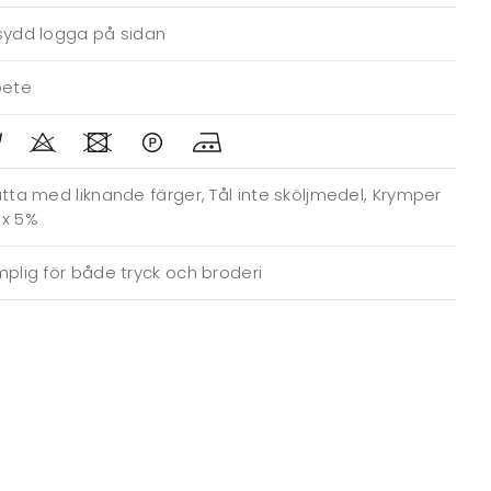
sydd logga på sidan
bete
tta med liknande färger, Tål inte sköljmedel, Krymper
x 5%
plig för både tryck och broderi