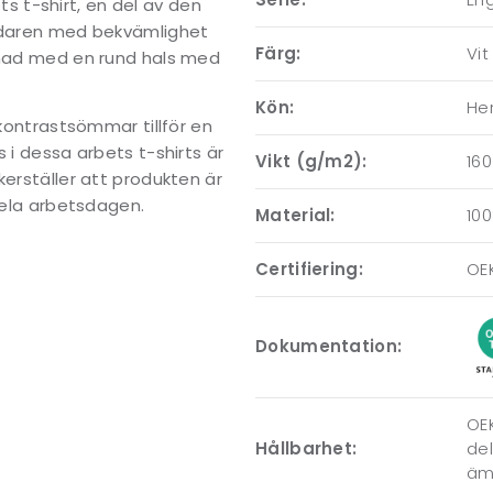
 t-shirt, en del av den
ändaren med bekvämlighet
Färg:
Vit
ormad med en rund hals med
Kön:
Her
 kontrastsömmar tillför en
 i dessa arbets t-shirts är
Vikt (g/m2):
160
kerställer att produkten är
 hela arbetsdagen.
Material:
10
Certifiering:
OE
Dokumentation:
OEK
Hållbarhet:
del
ämn