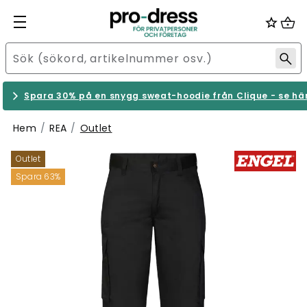
Spara 30% på en snygg sweat-hoodie från Clique - se hä
Hem
REA
Outlet
Outlet
Spara 63%