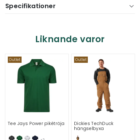
Specifikationer
Liknande varor
Outlet
Outlet
Tee Jays Power pikétröja
Dickies TechDuck
hängselbyxa
+2