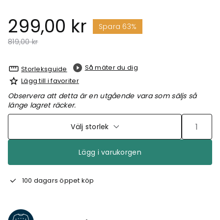
299,00 kr
Spara 63%
Pris nedsatt från
till
819,00 kr
Så mäter du dig
Storleksguide
Lägg till i favoriter
Observera att detta är en utgående vara som säljs så
länge lagret räcker.
Välj storlek
Lägg i varukorgen
100 dagars öppet köp