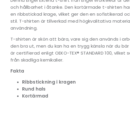
Denna Engel Extend t-shirt från Engel Workwear är 
och hållbarhet i åtanke. Den kortärmade t-shirten har
en ribbstickad krage, vilket ger den en sofistikerad 
stil. T-shirten är tillverkad med högkvalitativa mater
användning.
T-shirten är skön att bära, vare sig den används i arbet
den bra ut, men du kan ha en trygg känsla när du bä
är certifierad enligt OEKO-TEX® STANDARD 100, vilket sä
från skadliga kemikalier.
Fakta
Ribbstickning i kragen
Rund hals
Kortärmad