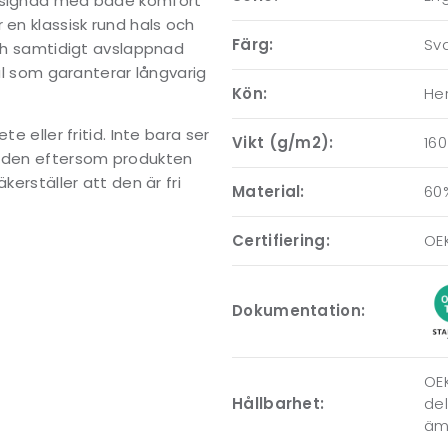
designad med både komfort
 en klassisk rund hals och
Färg:
Sva
och samtidigt avslappnad
ial som garanterar långvarig
Kön:
Her
e eller fritid. Inte bara ser
Vikt (g/m2):
160
r den eftersom produkten
kerställer att den är fri
Material:
60
Certifiering:
OE
Dokumentation:
OEK
Hållbarhet:
del
ämn