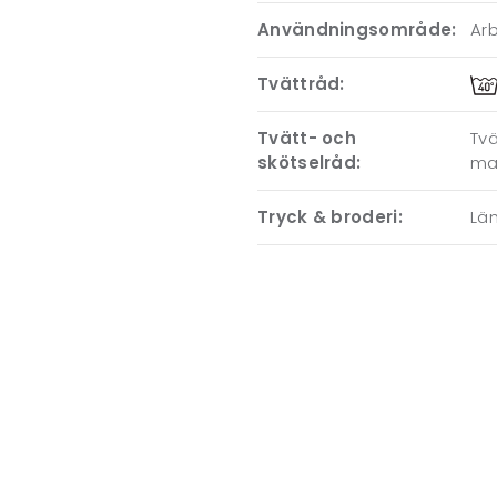
Användningsområde:
Ar
Tvättråd:
Tvätt- och
Tvä
skötselråd:
ma
Tryck & broderi:
Läm