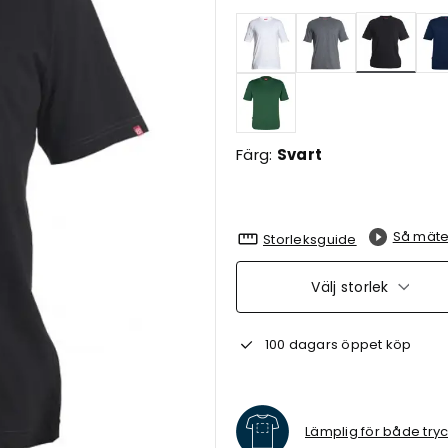
Valda
Färg:
Svart
Så mäte
Storleksguide
Välj storlek
100 dagars öppet köp
Lämplig för både try