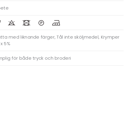
bete
tta med liknande färger, Tål inte sköljmedel, Krymper
x 5%
plig för både tryck och broderi