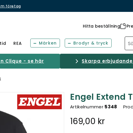
om företag
Hitta beställning
Pr
Märken
Brodyr & tryck
tid
REA
 Clique - se här
Skarpa erbjudanden
s
Engel Extend T
Artikelnummer
5348
Prod
169,00 kr