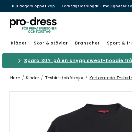
100 dagars öppet köp
Företagslösningar - möjligheter s
Kläder
Skor & stövlar
Branscher
Sport & fri
Spara 30% på en snygg sweat-hoodie från
Hem
Kläder
T-shirts/pikétröjor
Kortärmade T-shirt