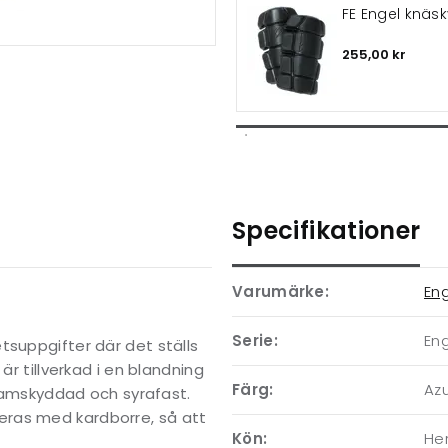
FE Engel knäs
255,00 kr
Specifikationer
Varumärke:
En
Serie:
En
tsuppgifter där det ställs
är tillverkad i en blandning
Färg:
Az
flamskyddad och syrafast.
eras med kardborre, så att
Kön:
Her