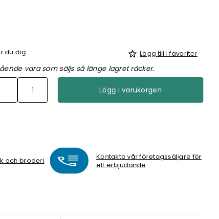
r du dig
Lägg till i favoriter
ående vara som säljs så länge lagret räcker.
Lägg i varukorgen
Kontakta vår företagssäljare för
ck och broderi
ett erbjudande