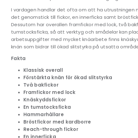
I vardagen handlar det ofta om att ha utrustningen när
det genomstick till fickor, en innerficka samt bröstfi
Dessutom har overallen framfickor med lock, två ba
tumstocksficka, så att verktyg och smådelar kan place
arbetsuppgifter med mycket knäarbete finns knäskyd
knän som bidrar till ökad slitstyrka på utsatta områd
Fakta
Klassisk overall
Förstärkta knän för ökad slitstyrka
Två bakfickor
Framfickor med lock
Knäskyddsfickor
En tumstocksficka
Hammarhållare
Bröstfickor med kardborre
Reach-through fickor
En innerficka