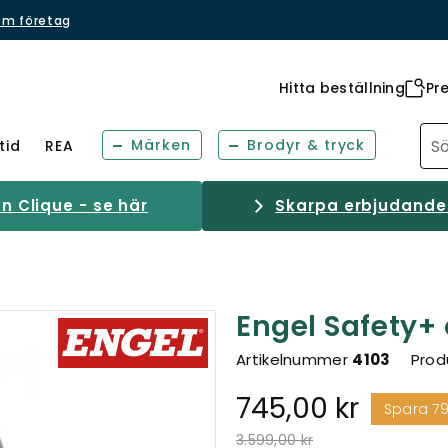
om företag
Hitta beställning
Pr
Märken
Brodyr & tryck
tid
REA
 Clique - se här
Skarpa erbjudanden
Engel Safety+ 
Artikelnummer
4103
Prod
745,00 kr
Spara 7
Pris nedsatt från
till
3.599,00 kr