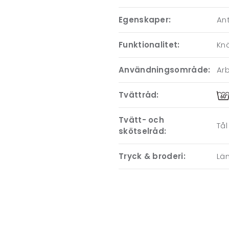
Egenskaper:
An
Funktionalitet:
Knä
Användningsområde:
Ar
Tvättråd:
Tvätt- och
Tål
skötselråd:
Tryck & broderi:
Läm