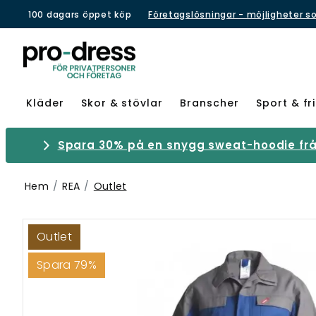
100 dagars öppet köp
Företagslösningar - möjligheter s
Kläder
Skor & stövlar
Branscher
Sport & fri
Spara 30% på en snygg sweat-hoodie från
Hem
REA
Outlet
Outlet
Spara 79%