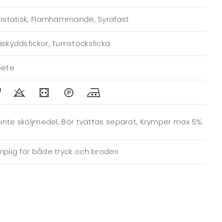
tistatisk, Flamhämmande, Syrafast
skyddsfickor, Tumstocksficka
bete
 inte sköljmedel, Bör tvättas separat, Krymper max 5%
plig för både tryck och broderi