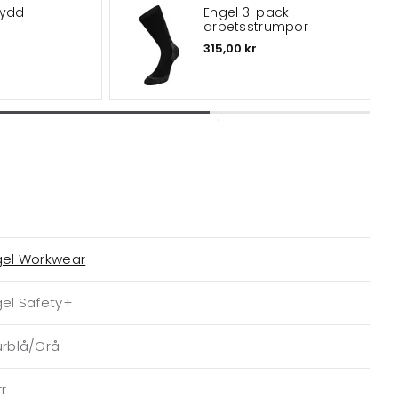
kydd
Engel 3-pack
arbetsstrumpor
315,00 kr
gel Workwear
gel Safety+
urblå/Grå
r