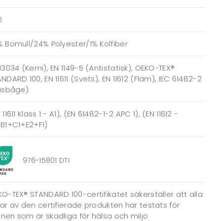
0
 Bomull/24% Polyester/1% Kolfiber
13034 (Kemi), EN 1149-5 (Antistatisk), OEKO-TEX®
NDARD 100, EN 11611 (Svets), EN 11612 (Flam), IEC 61482-2
jusbåge)
 11611 Klass 1 - A1), (EN 61482-1-2 APC 1), (EN 11612 -
+B1+C1+E2+F1)
976-15801 DTI
O-TEX® STANDARD 100-certifikatet säkerställer att alla
ar av den certifierade produkten har testats för
en som är skadliga för hälsa och miljö