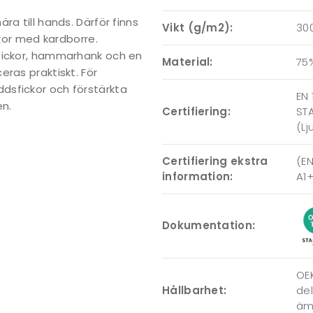
a till hands. Därför finns
Vikt (g/m2):
30
ckor med kardborre.
kfickor, hammarhank och en
Material:
75%
ras praktiskt. För
dsfickor och förstärkta
EN 
en.
Certifiering:
STA
(L
Certifiering ekstra
(EN
information:
A1
Dokumentation:
OEK
Hållbarhet:
del
ämn