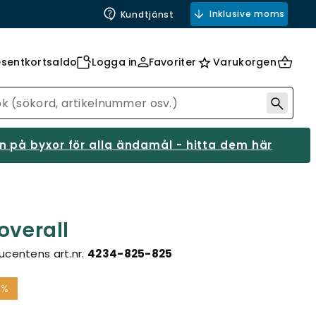
Inklusive moms
Kundtjänst
esentkortsaldo
Logga in
Favoriter
Varukorgen
 på byxor för alla ändamål - hitta dem här
overall
ucentens art.nr.
4234-825-825
9%