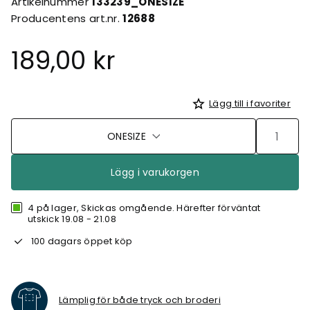
Artikelnummer
133239_ONESIZE
Producentens art.nr.
12688
189,00 kr
Lägg till i favoriter
ONESIZE
Lägg i varukorgen
4 på lager, Skickas omgående. Härefter förväntat
utskick 19.08 - 21.08
100 dagars öppet köp
Lämplig för både tryck och broderi