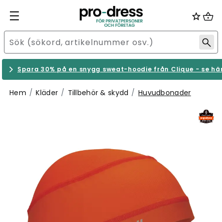
Spara 30% på en snygg sweat-hoodie från Clique - se hä
Hem
Kläder
Tillbehör & skydd
Huvudbonader