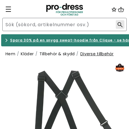
Spara 30% på en snygg sweat-hoodie från Clique - se hä
Hem
Kläder
Tillbehör & skydd
Diverse tillbehör