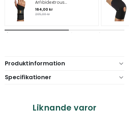
Ambidextrous
handledsstöd med
164,00 kr
dubbla band
205,00 kr
Produktinformation
Specifikationer
Liknande varor