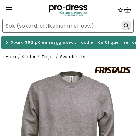
Spara 30% på en snygg sweat-hoodie från Clique - se hä
Hem
Kläder
Tröjor
Sweatshirts