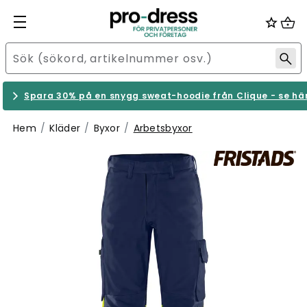
Spara 30% på en snygg sweat-hoodie från Clique - se hä
Hem
Kläder
Byxor
Arbetsbyxor