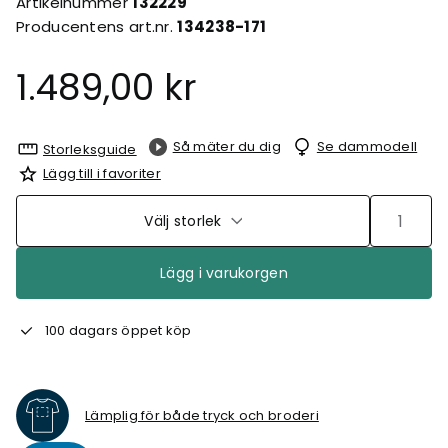
Artikelnummer
132229
Producentens art.nr.
134238-171
1.489,00 kr
Så mäter du dig
Se dammodell
Storleksguide
Lägg till i favoriter
Välj storlek
Lägg i varukorgen
100 dagars öppet köp
Lämplig för både tryck och broderi