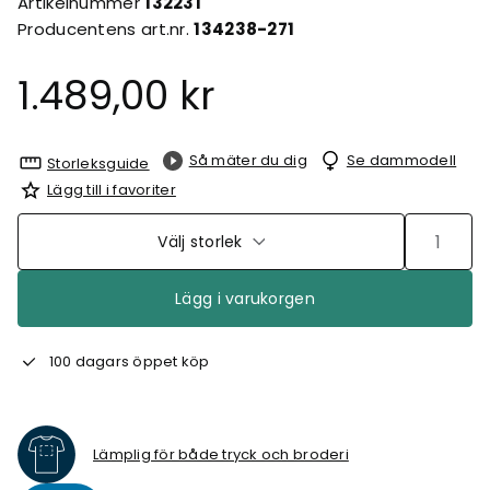
Artikelnummer
132231
Producentens art.nr.
134238-271
1.489,00 kr
Så mäter du dig
Se dammodell
Storleksguide
Lägg till i favoriter
Välj storlek
Lägg i varukorgen
100 dagars öppet köp
Lämplig för både tryck och broderi