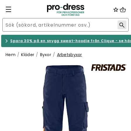
Spara 30% på en snygg sweat-hoodie från Clique - se hä
Hem
Kläder
Byxor
Arbetsbyxor