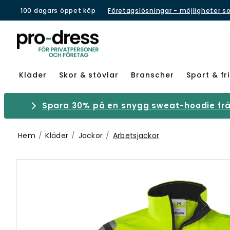
100 dagars öppet köp
Företagslösningar - möjligheter s
Kläder
Skor & stövlar
Branscher
Sport & fri
Spara 30% på en snygg sweat-hoodie från
Hem
Kläder
Jackor
Arbetsjackor