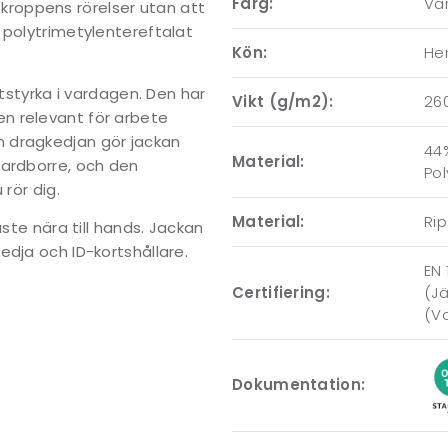
Färg:
Var
r kroppens rörelser utan att
 polytrimetylentereftalat
Kön:
Her
itstyrka i vardagen. Den har
Vikt (g/m2):
26
n relevant för arbete
 dragkedjan gör jackan
44
Material:
kardborre, och den
Pol
rör dig.
Material:
Rip
aste nära till hands. Jackan
edja och ID-kortshållare.
EN
Certifiering:
(Jä
(Va
Dokumentation: