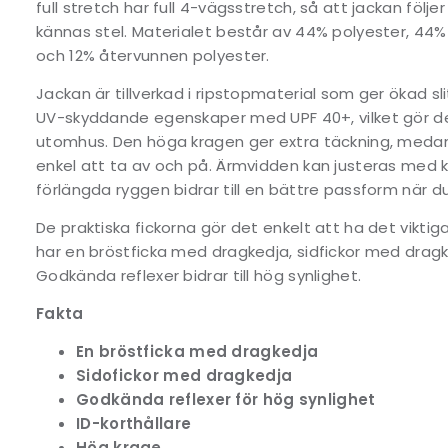
full stretch har full 4-vägsstretch, så att jackan följe
kännas stel. Materialet består av 44% polyester, 44%
och 12% återvunnen polyester.
Jackan är tillverkad i ripstopmaterial som ger ökad sl
UV-skyddande egenskaper med UPF 40+, vilket gör de
utomhus. Den höga kragen ger extra täckning, medan
enkel att ta av och på. Ärmvidden kan justeras med 
förlängda ryggen bidrar till en bättre passform när du 
De praktiska fickorna gör det enkelt att ha det viktig
har en bröstficka med dragkedja, sidfickor med dragk
Godkända reflexer bidrar till hög synlighet.
Fakta
En bröstficka med dragkedja
Sidofickor med dragkedja
Godkända reflexer för hög synlighet
ID-korthållare
Hög krage