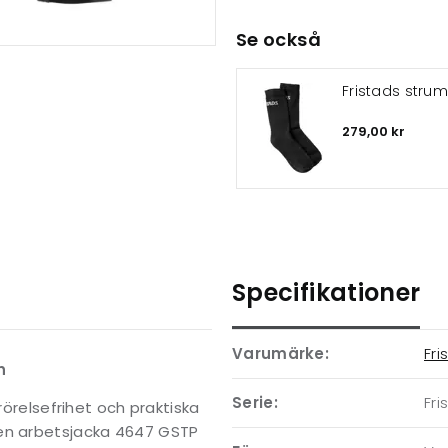
Se också
Fristads stru
279,00 kr
Specifikationer
Varumärke:
Fri
h
Serie:
Fri
rörelsefrihet och praktiska
een arbetsjacka 4647 GSTP