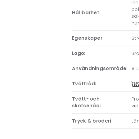
Inn
pol
Hållbarhet:
säk
har
Egenskaper:
Str
Logo:
Br
Användningsområde:
Ar
Tvättråd:
Tvätt- och
Pro
skötselråd:
vid
Tryck & broderi:
Läm