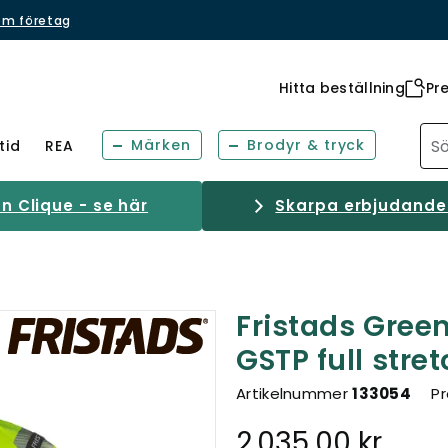
om företag
Hitta beställning
Pr
Märken
Brodyr & tryck
tid
REA
 Clique - se här
Skarpa erbjudanden
Fristads Gree
GSTP full stre
Artikelnummer
133054
Pr
2.035,00 kr