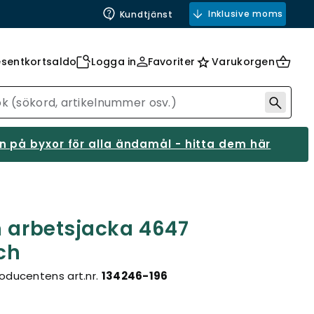
Inklusive moms
Kundtjänst
esentkortsaldo
Logga in
Favoriter
Varukorgen
 på byxor för alla ändamål - hitta dem här
n arbetsjacka 4647
tch
oducentens art.nr.
134246-196