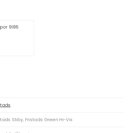
mpor 9186
stads
stads Stiby, Fristads Green Hi-Vis