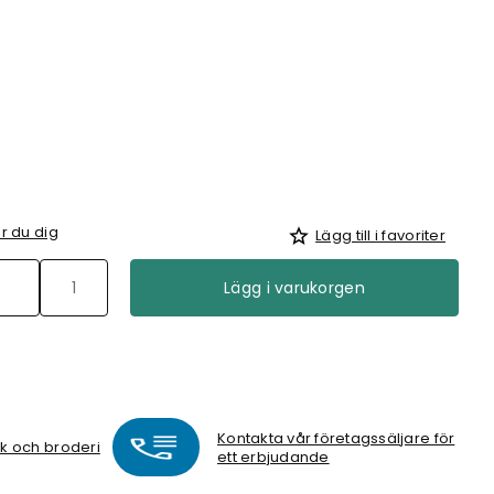
r du dig
Lägg till i favoriter
Lägg i varukorgen
Kontakta vår företagssäljare för
ck och broderi
ett erbjudande