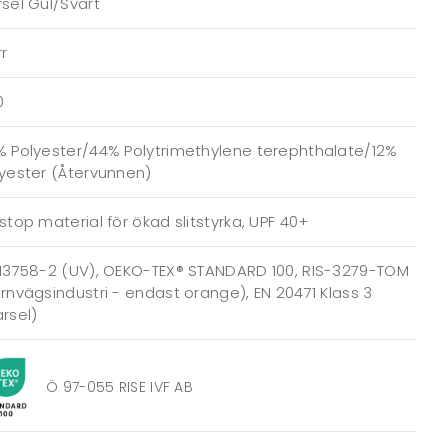
sel Gul/Svart
r
0
% Polyester/44% Polytrimethylene terephthalate/12%
yester (Återvunnen)
stop material för ökad slitstyrka, UPF 40+
 13758-2 (UV), OEKO-TEX® STANDARD 100, RIS-3279-TOM
rnvägsindustri - endast orange), EN 20471 Klass 3
rsel)
Ö 97-055 RISE IVF AB