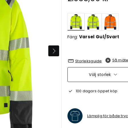
Valda
Färg:
Varsel Gul/Svart
Så mäte
Storleksguide
Välj storlek
100 dagars öppet köp
Lämplig för både try