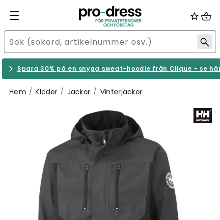
Spara 30% på en snygg sweat-hoodie från Clique - se hä
Hem
Kläder
Jackor
Vinterjackor