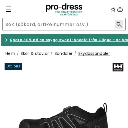
Spara 30% på en snygg sweat-hoodie från Clique - se hä
Hem
Skor & stövlar
Sandaler
Skyddssandaler
Bra pris