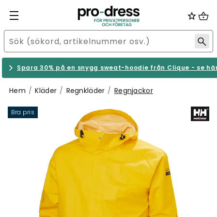
Spara 30% på en snygg sweat-hoodie från Clique - se hä
Hem
Kläder
Regnkläder
Regnjackor
Bra pris