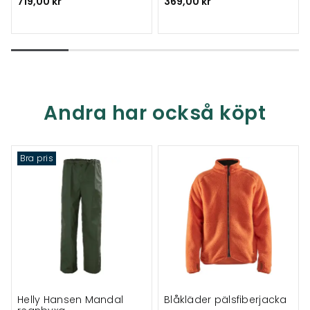
719,00 kr
369,00 kr
Andra har också köpt
Bra pris
Helly Hansen Mandal
Blåkläder pälsfiberjacka