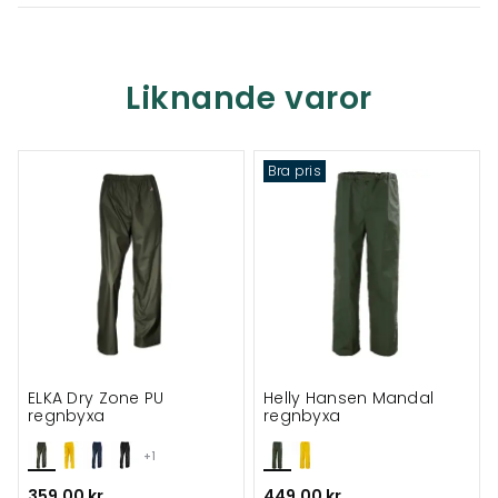
Liknande varor
Bra pris
ELKA Dry Zone PU
Helly Hansen Mandal
regnbyxa
regnbyxa
+1
359,00 kr
449,00 kr