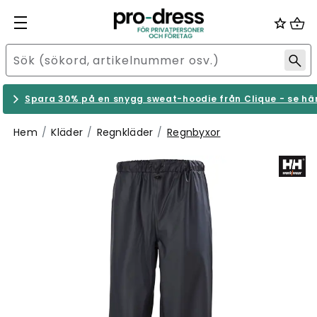
Spara 30% på en snygg sweat-hoodie från Clique - se hä
Hem
Kläder
Regnkläder
Regnbyxor