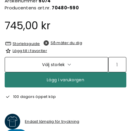
Artikelnummer
5074
Producentens art.nr.
70480-590
745,00 kr
Så mäter du dig
Storleksguide
Lägg till i favoriter
Välj storlek
Lägg i varukorgen
100 dagars öppet köp
Endast lämplig för tryckning