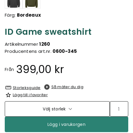
Färg:
Bordeaux
ID Game sweatshirt
Artikelnummer
1260
Producentens art.nr.
0600-345
399,00 kr
Från
Så mäter du dig
Storleksguide
Lägg till i favoriter
Välj storlek
Lägg i varukorgen