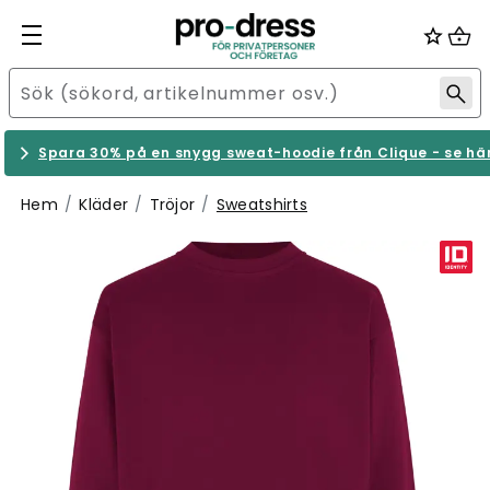
Spara 30% på en snygg sweat-hoodie från Clique - se hä
Hem
Kläder
Tröjor
Sweatshirts