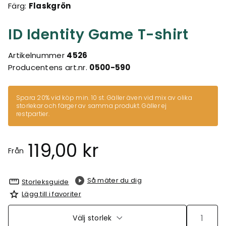
Färg:
Flaskgrön
ID Identity Game T-shirt
Artikelnummer
4526
Producentens art.nr.
0500-590
Spara 20% vid köp min. 10 st. Gäller även vid mix av olika
storlekar och färger av samma produkt. Gäller ej
restpartier.
119,00 kr
Från
Så mäter du dig
Storleksguide
Lägg till i favoriter
Välj storlek