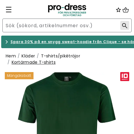
Spara 30% på en snygg sweat-hoodie från Clique - se hä
Hem
Kläder
T-shirts/pikétröjor
Kortärmade T-shirts
Mängdrabatt