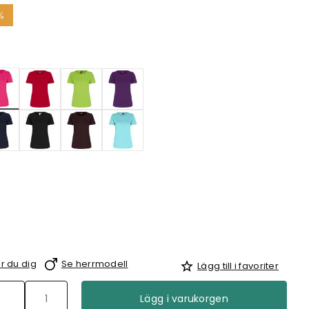
%
Valda
r du dig
Se herrmodell
Lägg till i favoriter
Lägg i varukorgen