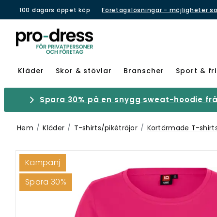
100 dagars öppet köp
Företagslösningar - möjligheter s
Kläder
Skor & stövlar
Branscher
Sport & fri
Spara 30% på en snygg sweat-hoodie från
Hem
Kläder
T-shirts/pikétröjor
Kortärmade T-shirt
Kampanj
Spara 30%