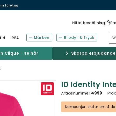
om företag
Hitta beställning
Pr
Märken
Brodyr & tryck
tid
REA
 Clique - se här
Skarpa erbjudanden
s
ID Identity In
Artikelnummer
4999
Prod
Kampanjen slutar om 4 dag