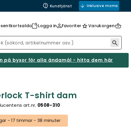
Inklusive moms
Kundtjänst
esentkortsaldo
Logga in
Favoriter
Varukorgen
 på byxor för alla ändamål - hitta dem här
terlock T-shirt dam
ucentens art.nr.
0508-310
ar - 17 timmar - 38 minuter