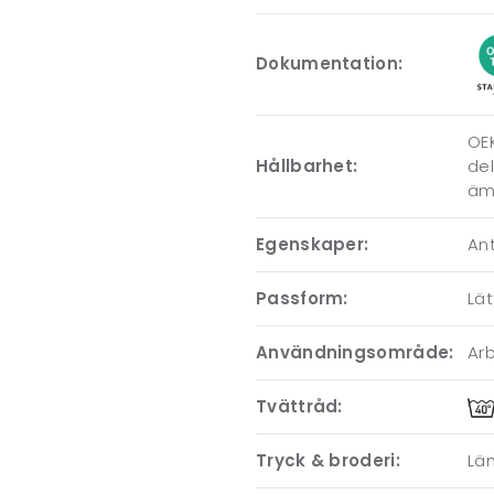
Dokumentation:
OEK
Hållbarhet:
del
ämn
Egenskaper:
Ant
Passform:
Lät
Användningsområde:
Arb
Tvättråd:
Tryck & broderi:
Läm