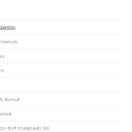
Identity
Interlock
sa
am
0% Bomull
erlock
KO-TEX® STANDARD 100