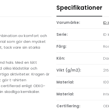
Specifikationer
Varumärke:
ID 
Serie:
ID 
kombination av komfort och
terial som gör den mycket
Färg:
Ro
, tack vare sin starka
Kön:
D
nd hals. Med en lätt
 olika klädstilar och
Vikt (g/m2):
215
tiga aktiviteter. Kragen är
t gör t-shirten
Material:
10
certifierad enligt OEKO-
ån skadliga kemikalier.
Material:
Int
Certifiering:
OE