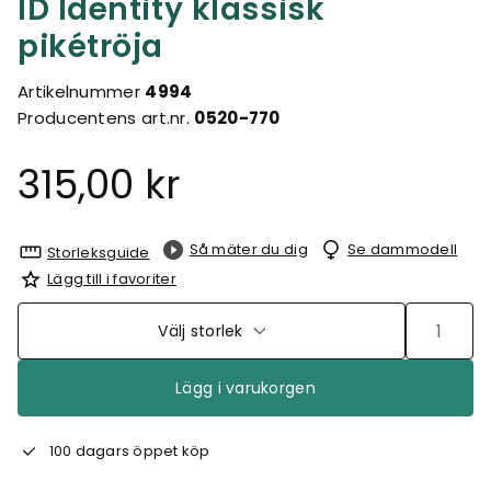
ID Identity klassisk
pikétröja
Artikelnummer
4994
Producentens art.nr.
0520-770
315,00 kr
Så mäter du dig
Se dammodell
Storleksguide
Lägg till i favoriter
Välj storlek
Lägg i varukorgen
100 dagars öppet köp