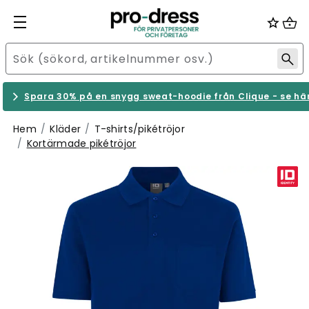
Spara 30% på en snygg sweat-hoodie från Clique - se hä
Hem
Kläder
T-shirts/pikétröjor
Kortärmade pikétröjor