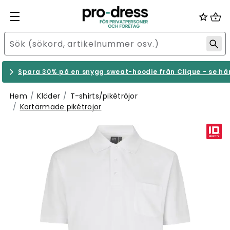
Spara 30% på en snygg sweat-hoodie från Clique - se hä
Hem
Kläder
T-shirts/pikétröjor
Kortärmade pikétröjor