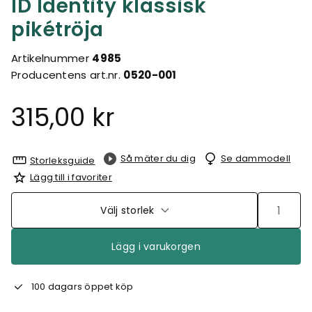
ID Identity klassisk
pikétröja
Artikelnummer
4985
Producentens art.nr.
0520-001
315,00 kr
Så mäter du dig
Se dammodell
Storleksguide
Lägg till i favoriter
Välj storlek
Lägg i varukorgen
100 dagars öppet köp