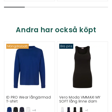
Andra har också köpt
Mängdrabatt
Bra pris
ID PRO Wear långärmad
Vero Moda VMMAXI MY
T-shirt
SOFT lång linne dam
+4
+1