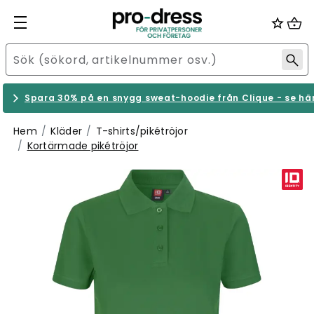
Spara 30% på en snygg sweat-hoodie från Clique - se hä
Hem
Kläder
T-shirts/pikétröjor
Kortärmade pikétröjor