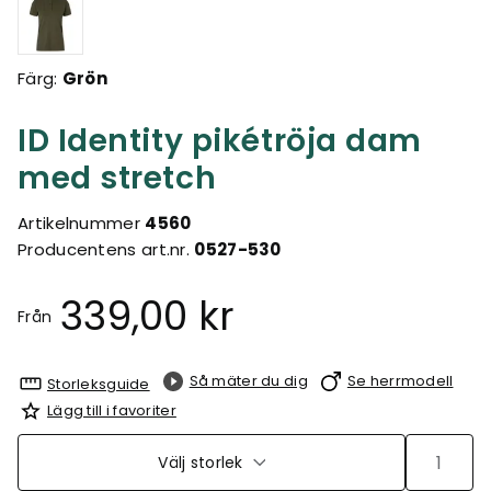
Färg:
Grön
ID Identity pikétröja dam
med stretch
Artikelnummer
4560
Producentens art.nr.
0527-530
339,00 kr
Från
Så mäter du dig
Se herrmodell
Storleksguide
Lägg till i favoriter
Välj storlek