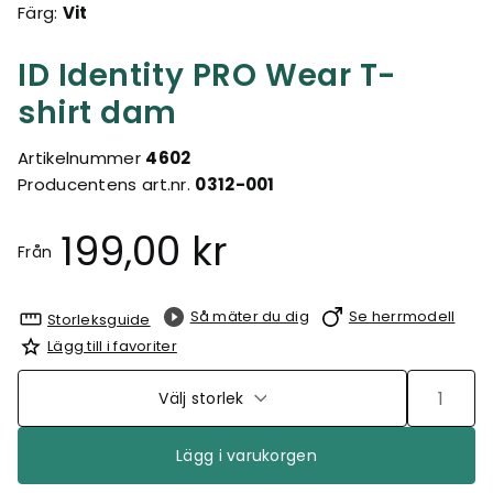
Färg:
Vit
ID Identity PRO Wear T-
shirt dam
Artikelnummer
4602
Producentens art.nr.
0312-001
199,00 kr
Från
Så mäter du dig
Se herrmodell
Storleksguide
Lägg till i favoriter
Välj storlek
Lägg i varukorgen