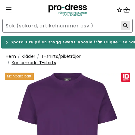
Spara 30% på en snygg sweat-hoodie från Clique - se hä
Hem
Kläder
T-shirts/pikétröjor
Kortärmade T-shirts
Mängdrabatt