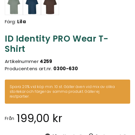
Färg:
Lila
ID Identity PRO Wear T-
Shirt
Artikelnummer
4259
Producentens art.nr.
0300-630
Spara 20% vid köp min. 10 st. Gäller även vid mix av olika
storlekar och färger av samma produkt. Gäller ej
restpartier.
199,00 kr
Från