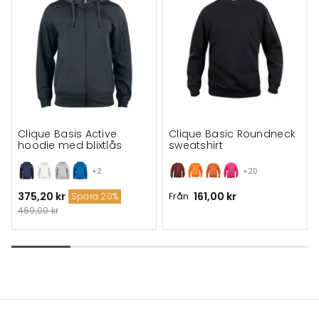
Clique Basis Active
Clique Basic Roundneck
hoodie med blixtlås
sweatshirt
+2
+20
375,20 kr
Från
161,00 kr
Spara 20%
469,00 kr