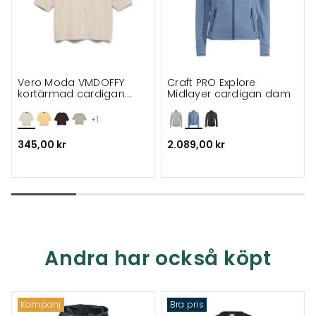
Vero Moda VMDOFFY
Craft PRO Explore
kortärmad cardigan
Midlayer cardigan dam
dam
+1
345,00 kr
2.089,00 kr
Andra har också köpt
Kampanj
Bra pris