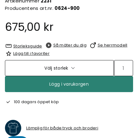
Artikelnummer
2231
Producentens art.nr.
0624-900
675,00 kr
Så mäter du dig
Se herrmodell
Storleksguide
Lägg till i favoriter
Välj storlek
Lägg i varukorgen
100 dagars öppet köp
Lämplig för både tryck och broderi