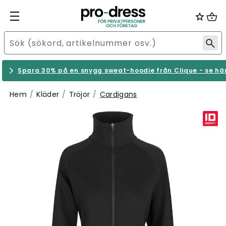
Spara 30% på en snygg sweat-hoodie från Clique - se hä
Hem
Kläder
Tröjor
Cardigans